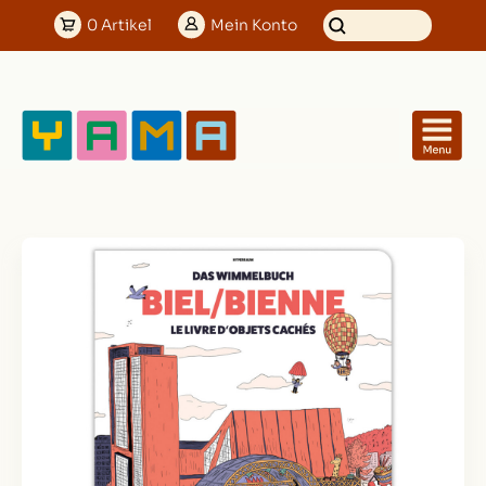
0
Artikel
Mein
Konto