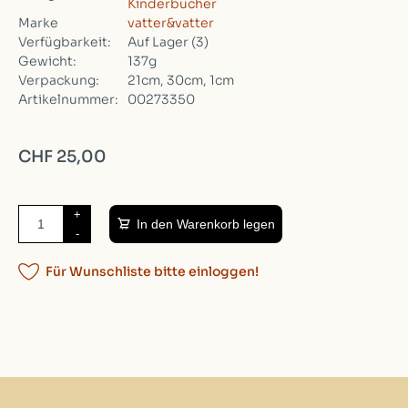
Kinderbücher
Marke
vatter&vatter
Verfügbarkeit:
Auf Lager
(3)
Gewicht:
137g
Verpackung:
21cm, 30cm, 1cm
Artikelnummer:
00273350
CHF 25,00
+
In den Warenkorb legen
-
Für Wunschliste bitte einloggen!