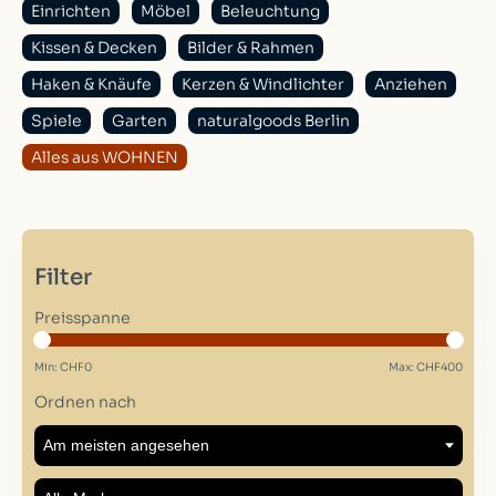
Einrichten
Möbel
Beleuchtung
Kissen & Decken
Bilder & Rahmen
Haken & Knäufe
Kerzen & Windlichter
Anziehen
Spiele
Garten
naturalgoods Berlin
Alles aus WOHNEN
Filter
Preisspanne
Min: CHF
0
Max: CHF
400
Ordnen nach