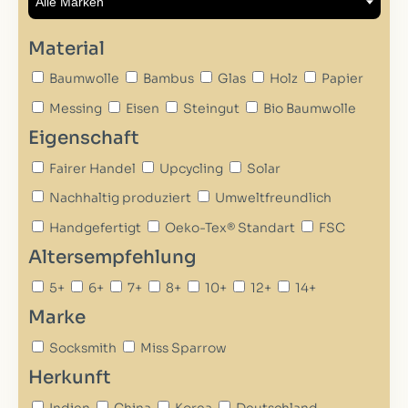
Material
Baumwolle
Bambus
Glas
Holz
Papier
Messing
Eisen
Steingut
Bio Baumwolle
Eigenschaft
Fairer Handel
Upcycling
Solar
Nachhaltig produziert
Umweltfreundlich
Handgefertigt
Oeko-Tex® Standart
FSC
Altersempfehlung
5+
6+
7+
8+
10+
12+
14+
Marke
Socksmith
Miss Sparrow
Herkunft
Indien
China
Korea
Deutschland