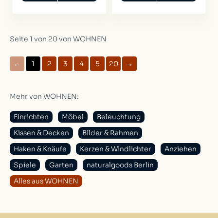
Seite 1 von 20 von WOHNEN
←
1
2
3
4
5
20
→
Mehr von WOHNEN:
Einrichten
Möbel
Beleuchtung
Kissen & Decken
Bilder & Rahmen
Haken & Knäufe
Kerzen & Windlichter
Anziehen
Spiele
Garten
naturalgoods Berlin
Alles aus WOHNEN