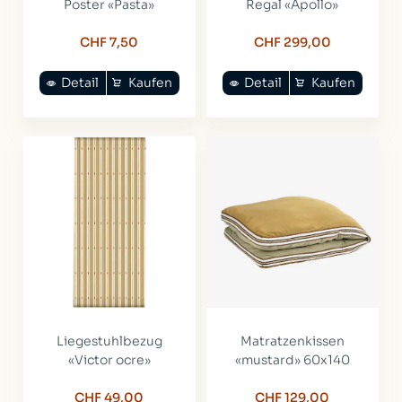
Poster «Pasta»
Regal «Apollo»
CHF 7,50
CHF 299,00
Detail
Kaufen
Detail
Kaufen
Liegestuhlbezug
Matratzenkissen
«Victor ocre»
«mustard» 60x140
CHF 49,00
CHF 129,00