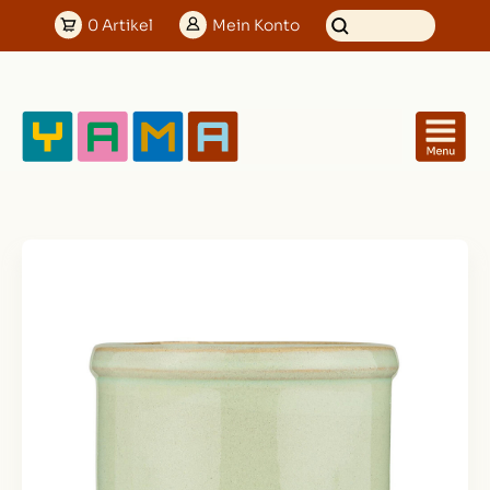
0
Artikel
Mein
Konto