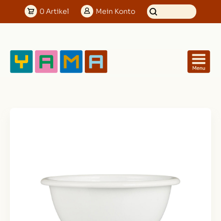
0
Artikel
Mein
Konto