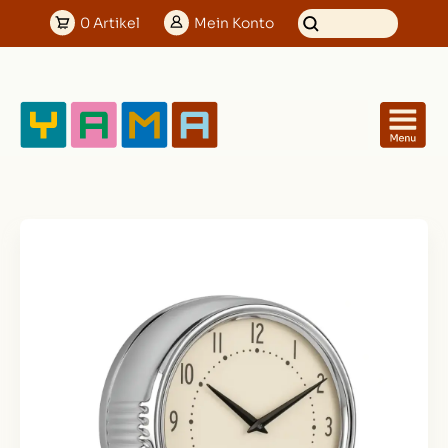
0
Artikel
Mein
Konto